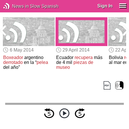
Sign In
News in Slow Spanish
6 May 2014
29 April 2014
22 Apr
Boxeador
argentino
Ecuador
recupera
más
Bolivia
re
derrotado
en la “
pelea
de 4 mil
piezas de
al mar en
del año”
museo