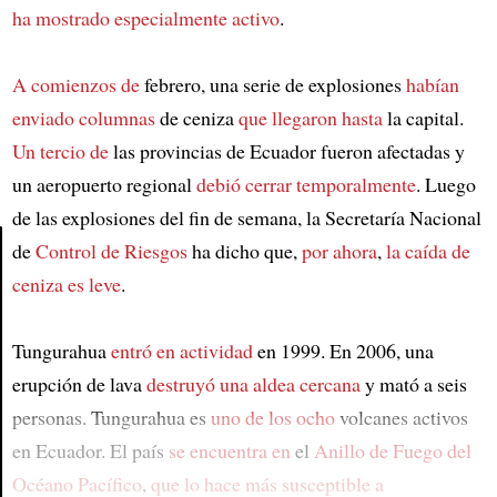
ha mostrado especialmente activo
.
A comienzos de
febrero, una serie de explosiones
habían
enviado columnas
de ceniza
que llegaron hasta
la capital.
Un tercio de
las provincias de Ecuador fueron afectadas y
un aeropuerto regional
debió cerrar temporalmente
. Luego
de las explosiones del fin de semana, la Secretaría Nacional
de
Control de Riesgos
ha dicho que,
por ahora
,
la caída de
ceniza es leve
.
Article
Tungurahua
entró en actividad
en 1999. En 2006, una
erupción de lava
destruyó una aldea cercana
y mató a seis
personas. Tungurahua es
uno de los ocho
volcanes activos
en Ecuador. El país
se encuentra en
el
Anillo de Fuego del
Océano Pacífico
,
que lo hace más susceptible a