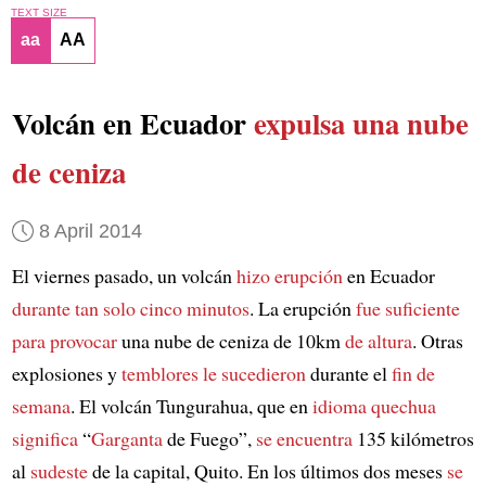
TEXT SIZE
aa
AA
Volcán en Ecuador
expulsa una nube
de ceniza
8 April 2014
El viernes pasado, un volcán
hizo erupción
en Ecuador
durante tan solo cinco minutos
. La erupción
fue suficiente
para provocar
una nube de ceniza de 10km
de altura
. Otras
explosiones y
temblores le sucedieron
durante el
fin de
semana
. El volcán Tungurahua, que en
idioma quechua
significa
“
Garganta
de Fuego”,
se encuentra
135 kilómetros
al
sudeste
de la capital, Quito. En los últimos dos meses
se