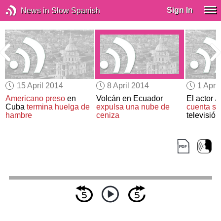
Sign In
News in Slow Spanish
15 April 2014
8 April 2014
1 Apri
Americano preso
en
Volcán en Ecuador
El actor 
Cuba
termina huelga de
expulsa una nube de
cuenta su
hambre
ceniza
televisión