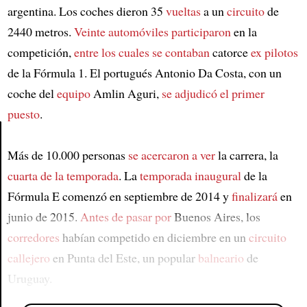
argentina. Los coches dieron 35
vueltas
a un
circuito
de
2440 metros.
Veinte automóviles participaron
en la
competición,
entre los cuales se contaban
catorce
ex pilotos
de la Fórmula 1. El portugués Antonio Da Costa, con un
coche del
equipo
Amlin Aguri,
se adjudicó el primer
puesto
.
Más de 10.000 personas
se acercaron a ver
la carrera, la
Article
cuarta de la temporada
. La
temporada inaugural
de la
Fórmula E comenzó en septiembre de 2014 y
finalizará
en
junio de 2015.
Antes de pasar por
Buenos Aires, los
corredores
habían competido en diciembre en un
circuito
callejero
en Punta del Este, un popular
balneario
de
Uruguay.