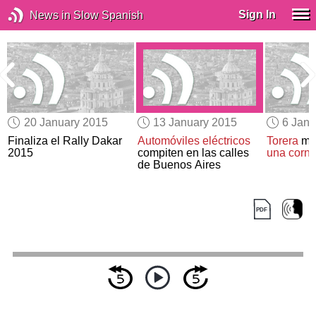
Sign In
News in Slow Spanish
20 January 2015
13 January 2015
6 Janu
Finaliza el Rally Dakar
Automóviles eléctricos
Torera
me
s
2015
compiten en las calles
una corna
l
de Buenos Aires