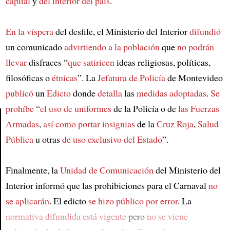
capital
y
del interior del país
.
En la víspera
del desfile, el Ministerio del Interior
difundió
un comunicado
advirtiendo a la población
que
no podrán
llevar
disfraces “
que satiricen
ideas religiosas, políticas,
filosóficas o
étnicas
”. La
Jefatura de Policía
de Montevideo
publicó
un
Edicto
donde
detalla
las
medidas adoptadas
.
Se
prohíbe
“
el uso de uniformes
de la Policía o de
las Fuerzas
Armadas
,
así como
portar insignias
de la
Cruz Roja
,
Salud
Pública
u otras
de uso exclusivo del Estado
”.
Article
Finalmente, la
Unidad de Comunicación
del Ministerio del
Interior informó que las prohibiciones para el Carnaval
no
se aplicarán
. El edicto
se hizo público
por error
. La
normativa difundida
está vigente
pero
no se viene