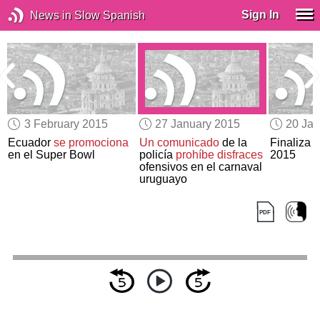
Sign In
News in Slow Spanish
3 February 2015
27 January 2015
20 Jan
Ecuador
se promociona
Un comunicado
de la
Finaliza 
en el Super Bowl
policía
prohíbe disfraces
2015
ofensivos en el carnaval
uruguayo