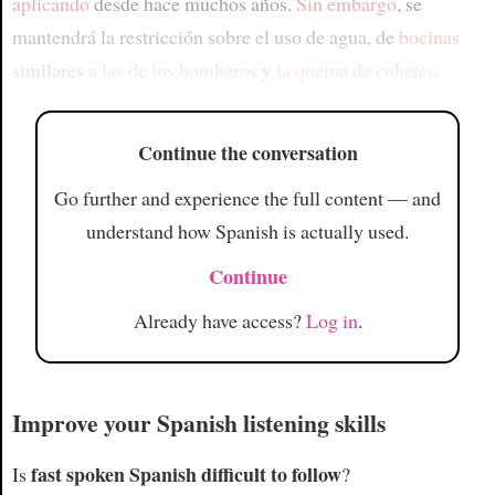
aplicando
desde hace muchos años.
Sin embargo
, se
mantendrá la restricción sobre el uso de agua, de
bocinas
similares
a las de los bomberos
y
la quema de cohetes
.
Continue the conversation
Go further and experience the full content — and
understand how Spanish is actually used.
Continue
Already have access?
Log in
.
Improve your Spanish listening skills
fast spoken Spanish difficult to follow
Is
?