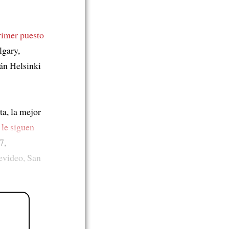
rimer puesto
lgary,
tán Helsinki
sta, la mejor
a
le siguen
7,
video, San