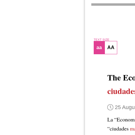
TEXT SIZE
aa
AA
The Ec
ciudades
25 Augu
La “Economis
“ciudades
má