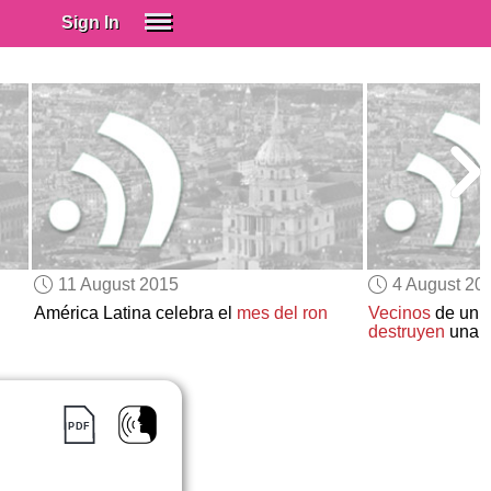
Sign In
SIGN IN
Spanish (Spain)
Spanish (Latino)
SUBSCRIBE
EDUCATIONAL LICENSES
GIFT CARDS
11 August 2015
4 August 20
OTHER LANGUAGES
América Latina celebra el
mes del ron
Vecinos
de un
destruyen
una
h
ABOUT US
ADJUST COLORS