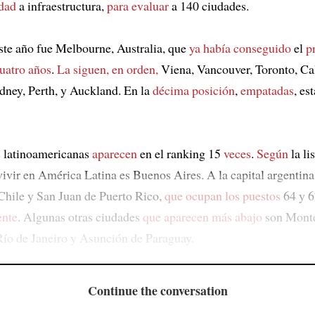
dad
a infraestructura,
para evaluar
a 140 ciudades.
ste año fue Melbourne, Australia, que
ya había conseguido
el
p
uatro años
.
La siguen, en orden,
Viena, Vancouver, Toronto, Ca
dney, Perth, y Auckland. En la
décima posición
,
empatadas
, es
s latinoamericanas
aparecen
en el ranking 15
veces
.
Según
la li
vivir en América Latina es Buenos Aires. A la capital argentin
Chile y San Juan de Puerto Rico,
que ocupan los puestos
64 y 6
ente
. Algunas otras ciudades
que aparecen más abajo
son Monte
Río de Janeiro y Asunción de Paraguay.
Continue the conversation