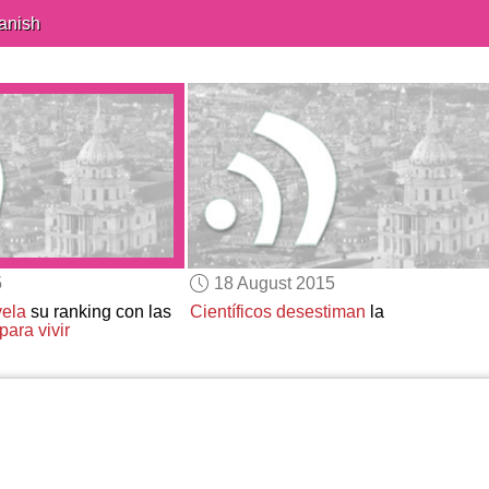
anish
5
18 August 2015
vela
su ranking con las
Científicos desestiman
la
ara vivir