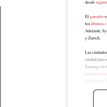
desde
seguri
El
ganador
e
Article
los
últimos c
Adelaide, Sy
y Zurich.
Las ciudade
ciudad para 
Santiago de 
respectivam
José, Lima, 