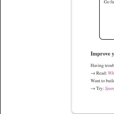
Go fu
Improve yo
Having trou
→ Read:
Why
Want to build
→ Try:
Spani