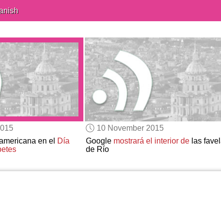
anish
2015
10 November 2015
oamericana en el
Día
Google
mostrará el interior de
las fave
betes
de Río