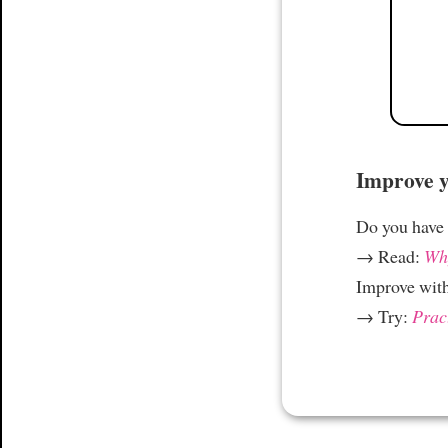
Improve yo
Do you have
→ Read:
Why
Improve wit
→ Try:
Prac