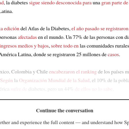
ad
, la diabetes
sigue siendo desconocida para
una
gran parte de
atina.
ta edición
del Atlas de la Diabetes,
el año pasado
se registraron
 personas
afectadas
en el mundo. Un 77% de las personas con di
ingresos medios y bajos
,
sobre todo en
las comunidades rurale
mérica Latina, donde se registraron 25 millones de
casos
.
xico, Colombia y Chile
encabezaron el ranking
de los países m
Según
la
Organización Mundial de la Salud
, el 10% de la pobl
érica
sufre de
diabetes, pero un 44%
de ellos no lo sabe
.
Continue the conversation
rther and experience the full content — and understand how S