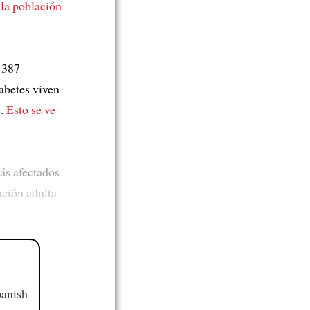
 la población
387
abetes viven
s.
Esto se ve
ás afectados
ación adulta
panish