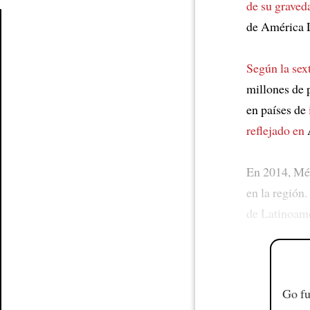
de su graved
de América L
Article
Según la sex
millones de
en países de
reflejado en
A
En 2014, Mé
en la región.
de Latinoam
Go fu