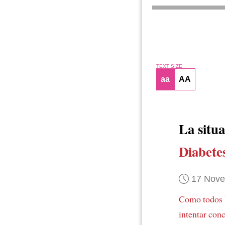
TEXT SIZE
aa
AA
La situ
Diabete
17 Nov
Como todos 
intentar conc