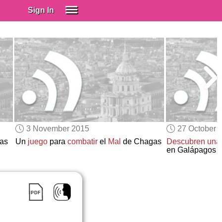
Sign In
SIGN IN
Spanish (Spain)
Spanish (Latino)
SUBSCRIBE
EDUCATIONAL LICENSES
GIFT CARDS
3 November 2015
27 October 
OTHER LANGUAGES
las
Un
juego
para
combatir
el
Mal
de Chagas
Descubren una
en Galápagos
ABOUT US
ADJUST COLORS