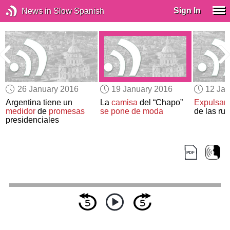
Sign In
News in Slow Spanish
26 January 2016
19 January 2016
12 Jan
Argentina tiene un
La
camisa
del “Chapo”
Expulsan 
medidor
de
promesas
se pone de moda
de las ru
presidenciales