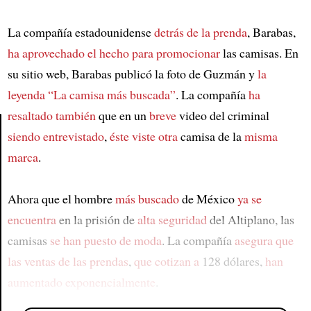
La compañía estadounidense
detrás de la prenda
, Barabas,
ha aprovechado el hecho
para promocionar
las camisas. En
su sitio web, Barabas publicó la foto de Guzmán y
la
leyenda
“La camisa más buscada”
. La compañía
ha
resaltado también
que en un
breve
video del criminal
siendo entrevistado
,
éste viste otra
camisa de la
misma
Article
marca
.
Ahora que el hombre
más buscado
de México
ya se
encuentra
en la prisión de
alta seguridad
del Altiplano, las
camisas
se han puesto de moda
. La compañía
asegura que
las ventas de las prendas
,
que cotizan a
128 dólares,
han
aumentado exponencialmente
.