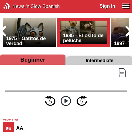
Sign In
News in Slow Spanish
1985 - El osito de
1975 - Gatitos de
peluche
verdad
1997- T
Beginner
Intermediate
TEXT SIZE
aa
AA