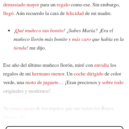
demasiado mayor
para un
regalo
como ese. Sin embargo,
llegó
. Aún recuerdo la cara de
felicidad
de mi madre.
¡
Qué muñeco tan bonito
! ¿Sabes María? ¡Era el
muñeco llorón más bonito y
más caro
que había en la
tienda
!
me dijo.
Ese año del último muñeco llorón, miré con
envidia
los
regalos de mi
hermano menor
. Un
coche dirigido
de color
verde, una
moto de juguete
… ¡Eran preciosos y
sobre todo
originales y modernos!
No tengo queja
de los regalos que me traían los Reyes
Magos.
De