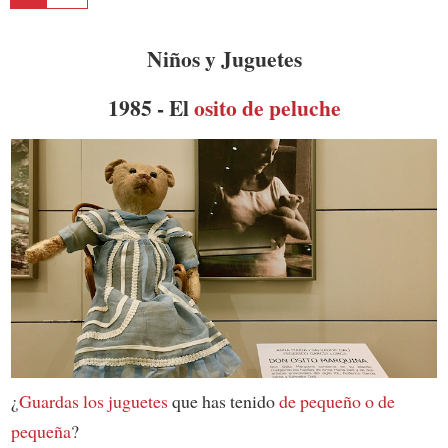
Niños y Juguetes
1985 - El
osito de peluche
¿
Guardas los juguetes
que has tenido
de pequeño o de
pequeña
?