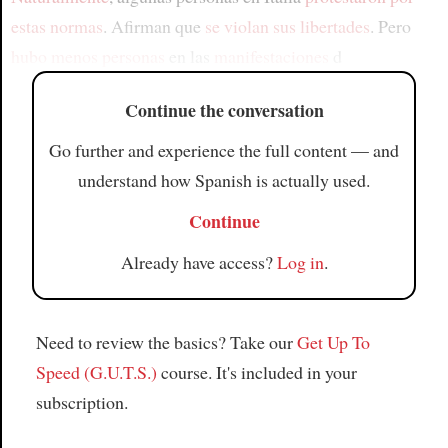
estas normas
. Afirman que
se violan sus libertades
. Pero
hubo menos personas
en las
manifestaciones
d
Continue the conversation
Go further and experience the full content — and
understand how Spanish is actually used.
Continue
Already have access?
Log in
.
Need to review the basics? Take our
Get Up To
Speed (G.U.T.S.)
course. It's included in your
subscription.