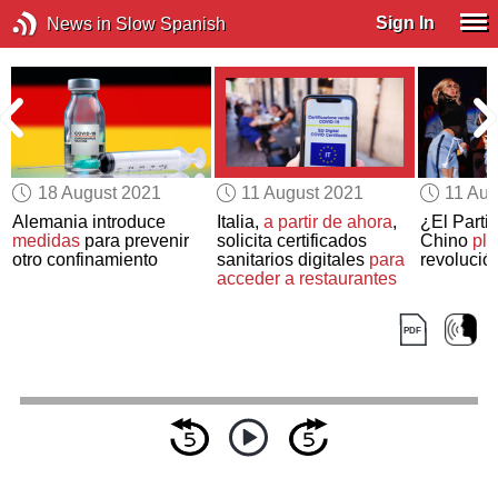
Sign In
News in Slow Spanish
18 August 2021
11 August 2021
11 Aug
e
Alemania introduce
Italia,
a partir de ahora
,
¿El Parti
medidas
para prevenir
solicita certificados
Chino
pla
n
otro confinamiento
sanitarios digitales
para
revolución
acceder a restaurantes