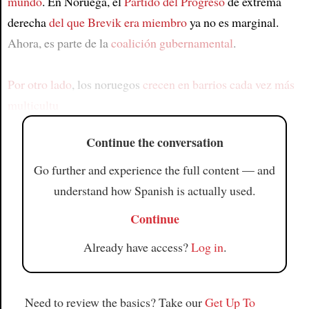
mundo
. En Noruega, el
Partido del Progreso
de extrema
derecha
del que Brevik era miembro
ya no es marginal.
Ahora, es parte de la
coalición gubernamental
.
Por otro lado
, los noruegos
crecen en barrios cada vez más
multicultu
Continue the conversation
Go further and experience the full content — and
understand how Spanish is actually used.
Continue
Already have access?
Log in
.
Need to review the basics? Take our
Get Up To