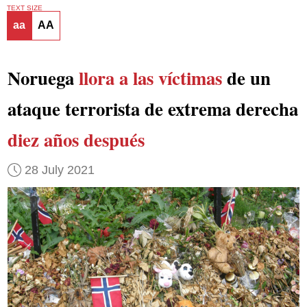
TEXT SIZE
aa
AA
Noruega
llora a las víctimas
de un
ataque terrorista de extrema derecha
diez años después
28 July 2021