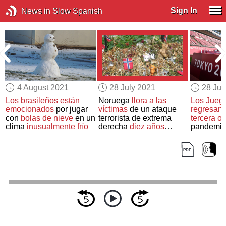
Sign In
News in Slow Spanish
4 August 2021
28 July 2021
28 Jul
Los brasileños están
Noruega
llora a las
Los Jueg
emocionados
por jugar
víctimas
de un ataque
regresan
con
bolas de nieve
en un
terrorista de extrema
tercera ol
clima
inusualmente frío
derecha
diez años
pandemia
después