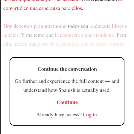
convirtió en una esperanza para ellos
.
Hoy debemos preguntarnos
si todos son
realmente libres e
iguales
. Y me temo que
la respuesta sigue siendo no
. Peor
aún, parece que
parte de la igualdad que se había logrado
está
Continue the conversation
Go further and experience the full content — and
understand how Spanish is actually used.
Continue
Already have access?
Log in
.