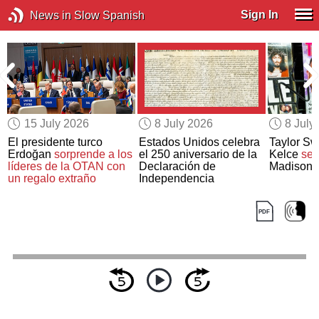
Sign In
News in Slow Spanish
15 July 2026
8 July 2026
8 July
El presidente turco
Estados Unidos celebra
Taylor Swi
Erdoğan
sorprende a los
el 250 aniversario de la
Kelce
se 
líderes de la OTAN con
Declaración de
Madison 
un regalo extraño
Independencia