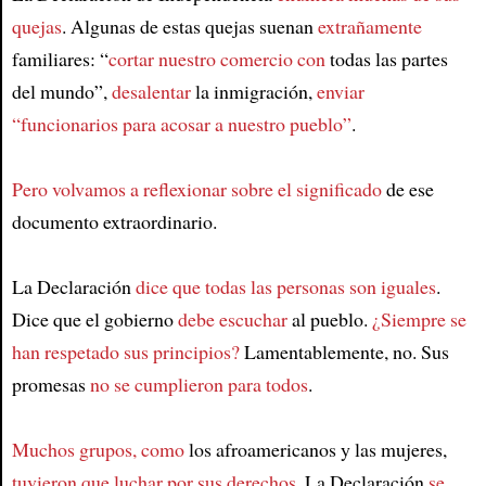
Article
quejas
. Algunas de estas quejas suenan
extrañamente
familiares: “
cortar nuestro comercio con
todas las partes
del mundo”,
desalentar
la inmigración,
enviar
“funcionarios para acosar a nuestro pueblo”
.
Pero volvamos a reflexionar sobre el significado
de ese
documento extraordinario.
La Declaración
dice que todas las personas son iguales
.
Dice que el gobierno
debe escuchar
al pueblo.
¿Siempre se
han respetado sus principios?
Lamentablemente, no. Sus
promesas
no se cumplieron para todos
.
Muchos grupos, como
los afroamericanos y las mujeres,
tuvieron que luchar por sus derechos
. La Declaración
se