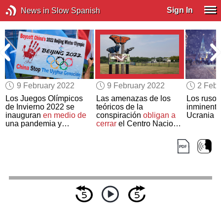
Sign In
News in Slow Spanish
9 February 2022
9 February 2022
2 Febr
Los Juegos Olímpicos
Las amenazas de los
Los rusos
de Invierno 2022 se
teóricos de la
inminente
inauguran
en medio de
conspiración
obligan a
Ucrania
una pandemia y
cerrar
el Centro Nacional
controversias políticas
de Mariposas en Texas