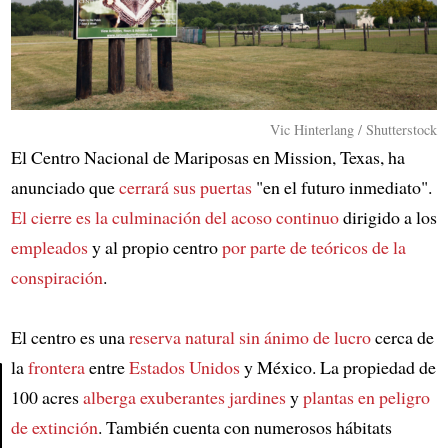
Vic Hinterlang / Shutterstock
El Centro Nacional de Mariposas en Mission, Texas, ha
anunciado que
cerrará sus puertas
"en el futuro inmediato".
El cierre es la culminación del acoso continuo
dirigido a los
empleados
y al propio centro
por parte de teóricos de la
conspiración
.
El centro es una
reserva natural sin ánimo de lucro
cerca de
la
frontera
entre
Estados Unidos
y México. La propiedad de
100 acres
alberga exuberantes jardines
y
plantas en peligro
Article
de extinción
. También cuenta con numerosos hábitats