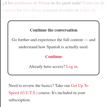
¡A los
partidarios de Trump
no les gustó nada!
Como era de
esperar
, los
derechistas
acusaron al centro de
tráfico de
inmigrantes ilegales
…
Continue the conversation
Go further and experience the full content — and
understand how Spanish is actually used.
Continue
Already have access?
Log in
.
Need to review the basics? Take our
Get Up To
Speed (G.U.T.S.)
course. It's included in your
subscription.