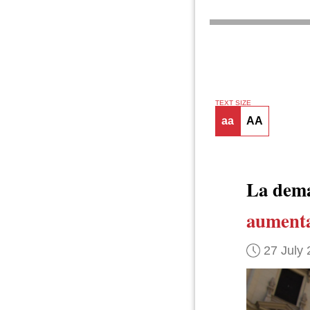
TEXT SIZE
aa
AA
La dema
aumenta
27 July