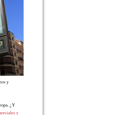
eos y
opa. ¿Y
erciales y