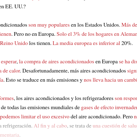
en EE. UU.?
condicionados
son muy populares
en los Estados Unidos.
Más de
tienen
. Pero no en Europa.
Solo el 3% de los hogares en Alema
Reino Unido
los tienen.
La media europea es inferior al
20%.
 esperar
,
la compra de aires acondicionados
en Europa
se ha di
a de calor
. Desafortunadamente, más aires acondicionados
sign
ía
. Esto se traduce en más emisiones y
nos lleva hacia un camb
formes
, los aires acondicionados y los refrigeradores
son respo
de todas las emisiones mundiales de
gases de efecto invernade
podemos limitar el uso excesivo
del aire acondicionado. Pero
n
a refrigeración.
Al fin y al cabo
, se trata de
una cuestión de salu
imentaria
.