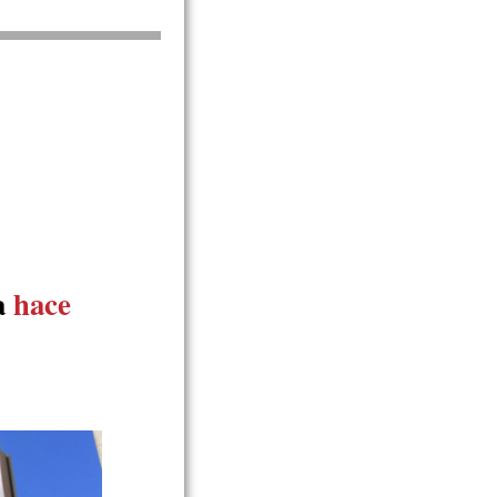
a
hace