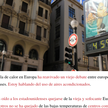
ola de calor en Europa
ha reavivado un viejo debate
entre europ
nses.
Estoy hablando del uso de aires acondicionados
.
oído a los estadounidenses quejarse
de la
vieja y sofocante
Eur
otros no se ha quejado
de las bajas temperaturas de
centros com