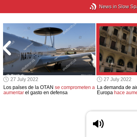
News in Slow Sp
27 July 2022
27 July 2022
a
Los países de la OTAN
se comprometen a
La demanda de ai
aumentar
el gasto en defensa
Europa
hace aume