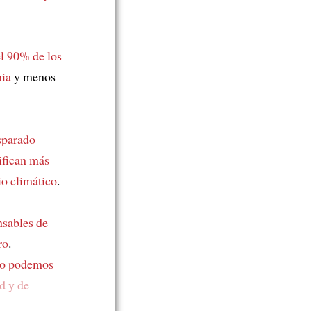
l 90% de los
nia
y menos
sparado
ifican más
io climático
.
nsables de
ro
.
o podemos
d y de