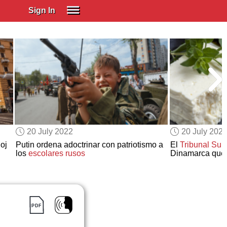
Sign In
SIGN IN
Spanish (Spain)
Spanish (Latino)
SUBSCRIBE
EDUCATIONAL LICENSES
GIFT CARDS
20 July 2022
20 July 202
OTHER LANGUAGES
oj
Putin ordena adoctrinar con patriotismo a
El
Tribunal Sup
los
escolares rusos
Dinamarca qu
ABOUT US
ADJUST COLORS