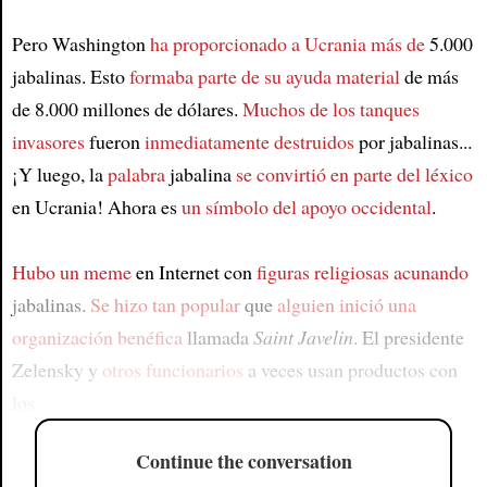
Pero Washington
ha proporcionado a Ucrania más de
5.000
jabalinas. Esto
formaba parte de su ayuda material
de más
de 8.000 millones de dólares.
Muchos de los tanques
invasores
fueron
inmediatamente destruidos
por jabalinas...
¡Y luego, la
palabra
jabalina
se convirtió en parte del léxico
en Ucrania! Ahora es
un símbolo del apoyo occidental
.
Hubo un meme
en Internet con
figuras religiosas acunando
jabalinas.
Se hizo tan popular
que
alguien inició una
organización benéfica
llamada
Saint Javelin
. El presidente
Zelensky y
otros funcionarios
a veces usan productos con
los
Continue the conversation