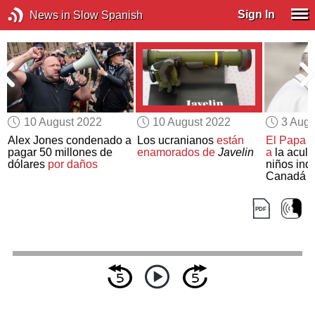
Sign In
News in Slow Spanish
10 August 2022
10 August 2022
3 Augu
Alex Jones condenado a
Los ucranianos
están
El Papa l
n
pagar 50 millones de
enamorados de
Javelin
a
la acult
n
dólares
por daños
niños ind
Canadá