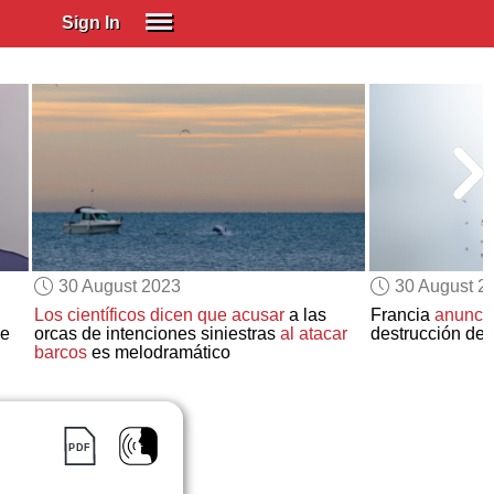
Sign In
SIGN IN
Spanish (Spain)
Spanish (Latino)
SUBSCRIBE
EDUCATIONAL LICENSES
GIFT CARDS
30 August 2023
30 August 2
OTHER LANGUAGES
Los científicos dicen que acusar
a las
Francia
anuncia
de
orcas de intenciones siniestras
al atacar
destrucción de 
ABOUT US
barcos
es melodramático
ADJUST COLORS