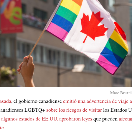
Marc Bruxell
asada
, el gobierno canadiense
emitió una advertencia de viaje a
 canadienses LGBTQ+
sobre los riesgos de visitar
los Estados U
e
algunos estados de EE.UU. aprobaron leyes
que pueden
afecta
te
.