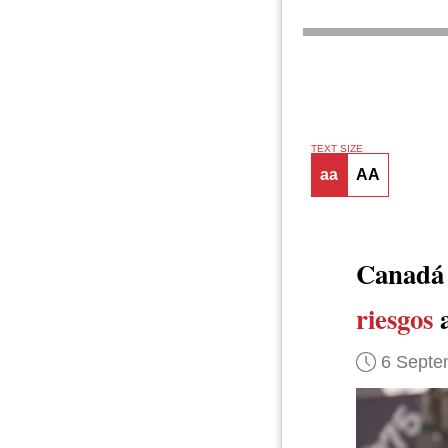
TEXT SIZE
aa
AA
Canad
riesgos
a
6 Septe