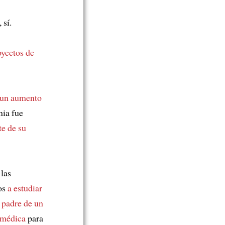
, sí.
yectos de
 un aumento
nia fue
te de su
las
os
a estudiar
l padre de un
n médica
para