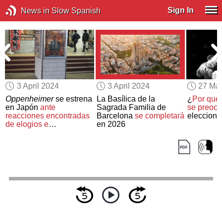
Sign In
News in Slow Spanish
3 April 2024
3 April 2024
27 Ma
Oppenheimer
se estrena
La Basílica de la
¿
Por qué 
en Japón
ante
Sagrada Familia de
se preocu
e
reacciones encontradas
Barcelona
se completará
eleccion
de elogios e
en 2026
incomodidad