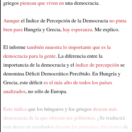
griegos
piensan que viven en
una democracia.
Aunque
el Índice de Percepción de la Democracia
no pinta
bien para
Hungría y Grecia,
hay esperanza
. Me explico.
El informe
también muestra lo importante que es la
democracia para la gente
. La diferencia entre la
importancia de la democracia y el
índice de percepción
se
denomina Déficit Democrático Percibido. En Hungría y
Grecia, este déficit
es el más alto de todos los países
analizados
, no sólo de Europa.
Esto indica
que los húngaros y los griegos
desean más
democracia de la que ofrecen sus gobiernos
. ¿Se traducirá
este deseo en resultados
durante las próximas elecciones
de