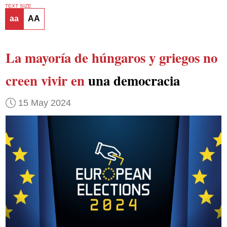
TEXT SIZE
aa
AA
La mayoría de húngaros y griegos no
creen vivir en
una democracia
15 May 2024