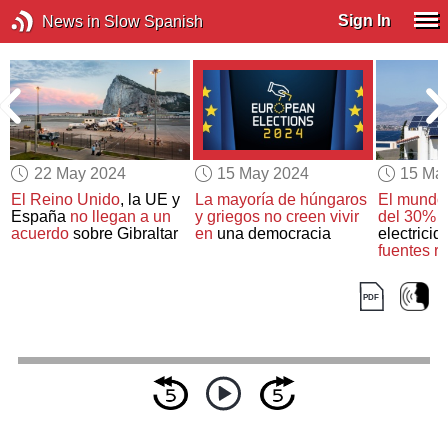
Sign In
News in Slow Spanish
22 May 2024
15 May 2024
15 Ma
El Reino Unido
, la UE y
La mayoría de húngaros
El mundo
s
España
no llegan a un
y griegos no creen vivir
del 30%
d
acuerdo
sobre Gibraltar
en
una democracia
electricid
fuentes r