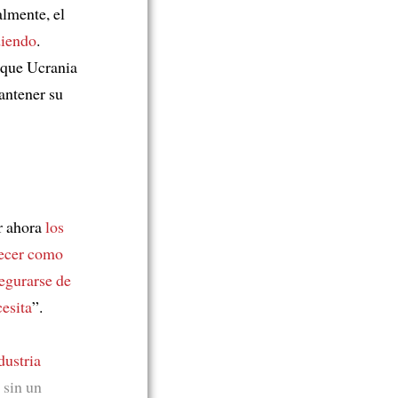
lmente, el
diendo
.
 que Ucrania
antener su
or ahora
los
necer como
egurarse de
cesita
”.
dustria
o sin un