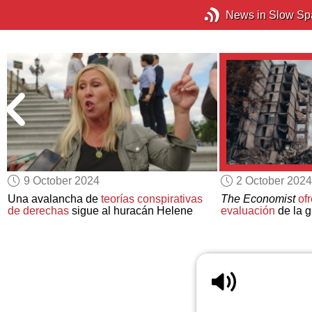
News in Slow Sp
9 October 2024
2 October 2024
Una avalancha de
teorías conspirativas
The Economist
of
de derechas
sigue al huracán Helene
evaluación
de la g