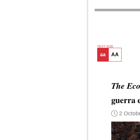
TEXT SIZE
aa
AA
The Eco
guerra 
2 Octob