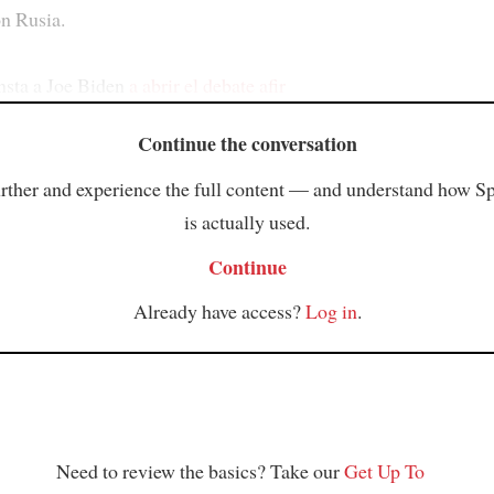
on Rusia.
insta a Joe Biden
a abrir el debate afir
Continue the conversation
rther and experience the full content — and understand how S
is actually used.
Continue
Already have access?
Log in
.
Need to review the basics? Take our
Get Up To