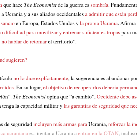
n
que hace
The Economist
de la guerra es
sombría
. Fundamenta
a
a Ucrania y a sus aliados occidentales
a admitir que están per
nsancio
en Europa, Estados Unidos y
la propia Ucrania
. Afirma
o dificultad para movilizar y entrenar suficientes tropas
para m
 no hablar de retomar
el territorio”.
ué sugieren?
tículo
no lo dice explícitamente
, la sugerencia es abandonar p
erdidos
. En su lugar,
el objetivo de recuperarlos debería perma
ción”.
The Economist
opina que “a cambio”,
Occidente debe as
 tenga la capacidad militar y
las garantías de seguridad que ne
as de seguridad
incluyen más armas para
Ucrania,
reforzar la in
ca ucraniana
e... invitar a Ucrania a
entrar en la OTAN
, inclus