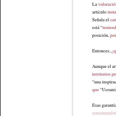
La
valoració
artículo
inst
Señala el
ca
está “
teniend
posición,
por
Entonces,
¿q
Aunque el ar
territorios p
“una inspira
que
“Ucrania
Esas garantí
armamentísti