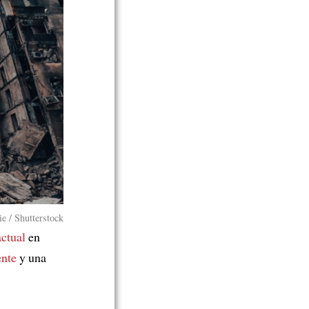
e / Shutterstock
actual
en
ente
y una