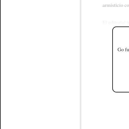
armisticio c
El editorial 
Go fu