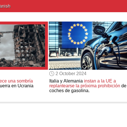
anish
2 October 2024
rece una sombría
Italia y Alemania
instan a la UE a
uerra en Ucrania
replantearse la próxima prohibición
de 
coches de gasolina.