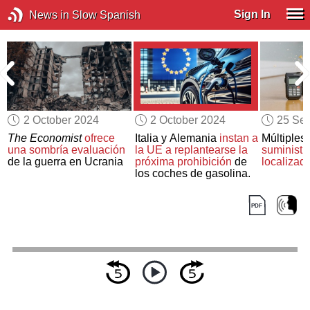
Sign In
News in Slow Spanish
2 October 2024
2 October 2024
25 Se
The Economist
ofrece
Italia y Alemania
instan a
Múltiples
una sombría evaluación
la UE a replantearse la
suministr
de la guerra en Ucrania
próxima prohibición
de
localizad
los coches de gasolina.