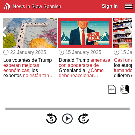
Sign In
News in Slow Spanish
22 January 2025
15 January 2025
15 Jan
e
Los votantes de Trump
Donald Trump
amenaza
Casi una 
esperan mejoras
con apoderarse de
los euro
económicas
, los
Groenlandia.
¿Cómo
fumando
,
expertos
no están tan
debe reaccionar
difieren 
seguros
Dinamarca?