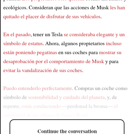
ecológicos. Consideran que las acciones de Musk
les han
quitado el placer de disfrutar de sus vehículos
.
En el pasado
, tener un Tesla
se consideraba elegante y un
símbolo de estatus
. Ahora, algunos propietarios
incluso
están poniendo pegatinas
en sus coches para
mostrar su
desaprobación por el comportamiento de Musk
y para
evitar la vandalización de sus coches
.
Puedo entenderlo perfectamente
. Compras un coche como
símbolo de
sostenibilidad y cuidado del planeta
, y, de
repente,
estás conduciendo
—perdonad la broma—
el
automóvil de un villano de James Bond
.
Continue the conversation