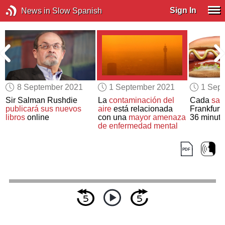
Sign In
News in Slow Spanish
8 September 2021
1 September 2021
1 Sep
Sir Salman Rushdie
La
contaminación del
Cada
sal
publicará sus nuevos
aire
está relacionada
Frankfurt
libros
online
con una
mayor amenaza
36 minuto
de enfermedad mental