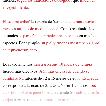
ratones,
según los marcadores biológicos
que
miden el
envejecimiento
.
El equipo aplicó
la terapia de Yamanaka
durante varios
meses
a
ratones de mediana edad
. Como resultado, los
animales
se parecían a animales más jóvenes
en muchos
aspectos. Por ejemplo,
su piel y riñones mostraban signos
de rejuvenecimiento
.
Los experimentos
mostraron que 10 meses de terapia
fueron más efectivos.
Aún más eficaz fue cuando se
administró a
ratones de 12 a 15 meses de edad.
Esta edad
corresponde a la edad de 35 a 50 años en humanos.
Los
científicos vieron poco impacto
cuando los
animales más
viejos
fueron tratados
durante solo un mes
.