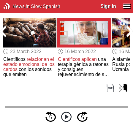
Sign In
News in Slow Spanish
23 March 2022
16 March 2022
16 Ma
Científicos
relacionan el
Científicos aplican
una
Aislamien
estado emocional de los
terapia génica a ratones
Rusia por
cerdos
con los sonidos
y consiguen
Ucrania
que emiten
rejuvenecimiento de sus
tejidos