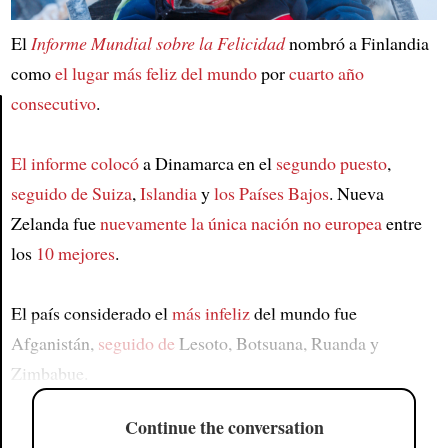
El
Informe Mundial sobre la Felicidad
nombró a Finlandia
como
el lugar más feliz del mundo
por
cuarto año
consecutivo
.
Article
El informe colocó
a Dinamarca en el
segundo puesto
,
seguido de Suiza
,
Islandia
y
los Países Bajos
. Nueva
Zelanda fue
nuevamente
la única nación no europea
entre
los
10 mejores
.
El país considerado el
más infeliz
del mundo fue
Afganistán,
seguido de
Lesoto, Botsuana, Ruanda y
Zimbabue.
Continue the conversation