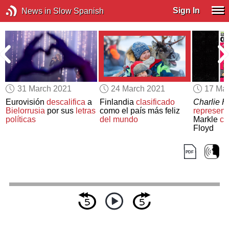
Sign In
News in Slow Spanish
31 March 2021
24 March 2021
17 Ma
Eurovisión
descalifica
a
Finlandia
clasificado
Charlie 
0
Bielorrusia
por sus
letras
como el país más feliz
represent
políticas
del mundo
Markle
co
Floyd