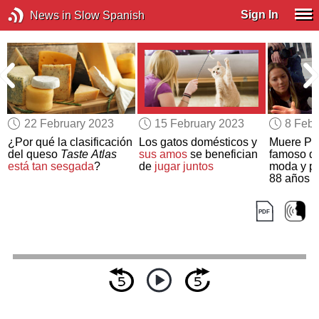
Sign In
News in Slow Spanish
22 February 2023
15 February 2023
8 Febr
a
¿Por qué la clasificación
Los gatos domésticos y
Muere Pa
del queso
Taste Atlas
sus amos
se benefician
famoso d
está tan sesgada
?
de
jugar juntos
moda y pe
88 años