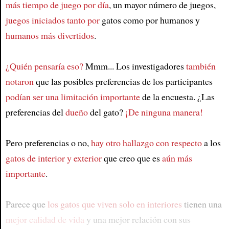
más tiempo de juego por día
, un mayor número de juegos,
juegos iniciados tanto por
gatos como por humanos y
humanos más divertidos
.
¿Quién pensaría eso?
Mmm... Los investigadores
también
notaron
que las posibles preferencias de los participantes
podían ser una limitación importante
de la encuesta. ¿Las
preferencias del
dueño
del gato?
¡De ninguna manera!
Pero preferencias o no,
hay otro hallazgo con respecto
a los
gatos de interior y exterior
que creo que es
aún más
importante
.
Parece que
los gatos que viven solo en interiores
tienen una
mejor calidad de vida
y una mejor relación con sus