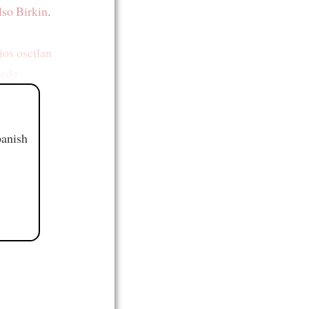
lso Birkin
.
ios oscilan
uede
panish