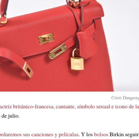
Cristi Dangeorg
actriz británico-francesa, cantante, símbolo sexual e icono de 
 de julio.
rdaremos sus canciones y películas
. Y los
bolsos
Birkin seguir