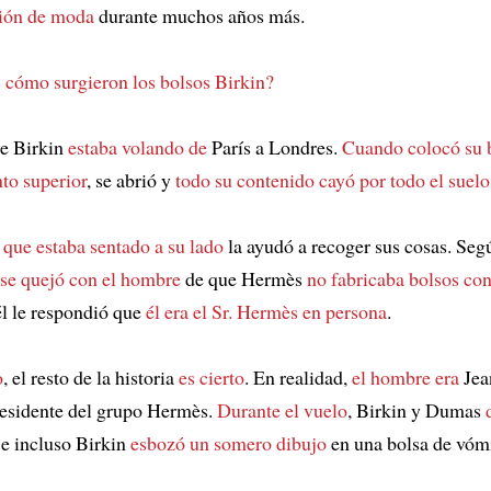
ción de moda
durante muchos años más.
s cómo surgieron los bolsos Birkin?
ne Birkin
estaba volando de
París a Londres.
Cuando colocó su 
to superior
, se abrió y
todo su contenido cayó por todo el suelo
 que estaba sentado a su lado
la ayudó a recoger sus cosas. Seg
 se quejó con el hombre
de que Hermès
no fabricaba bolsos con
él le respondió que
él era el Sr. Hermès en persona
.
o
, el resto de la historia
es cierto
. En realidad,
el hombre era
Jea
esidente del grupo Hermès.
Durante el vuelo
, Birkin y Dumas
e incluso Birkin
esbozó un somero dibujo
en una bolsa de vóm