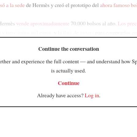
só a la sede
de Hermès y creó el prototipo del
ahora famoso bo
 Hermès
vende aproximadamente
70.000 bolsos al año.
Los prec
z y trescientos mil euros
, y la
lista de espera
para comprarlos
p
Continue the conversation
rther and experience the full content — and understand how S
is actually used.
Continue
Already have access?
Log in
.