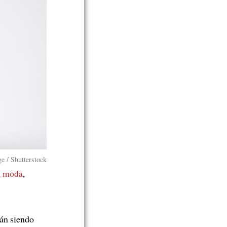
e / Shutterstock
la moda
,
án siendo