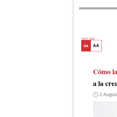
TEXT SIZE
aa
AA
Cómo la
a la cre
2 Augus