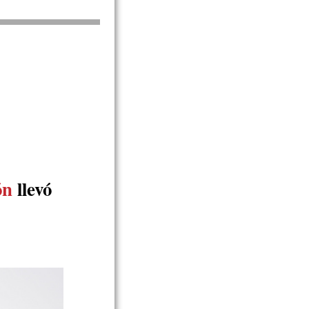
ón
llevó