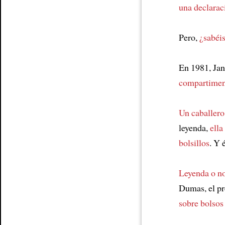
una declara
Pero,
¿sabéi
En 1981, Ja
compartimen
Un caballero
leyenda,
ella
bolsillos
. Y 
Leyenda o n
Dumas, el pr
sobre bolsos