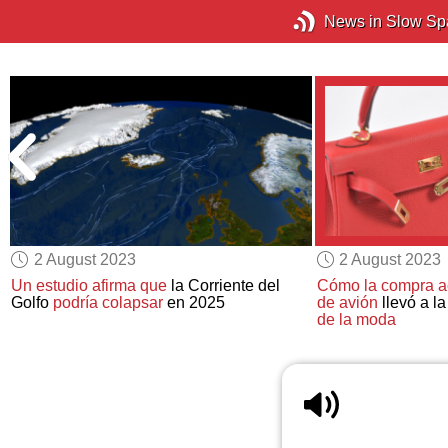
News in Slow Sp
2 August 2023
2 August 2023
Un estudio afirma que
la Corriente del
Cómo la compra a
l
Golfo
podría colapsar
en 2025
de avión
llevó a l
de la moda