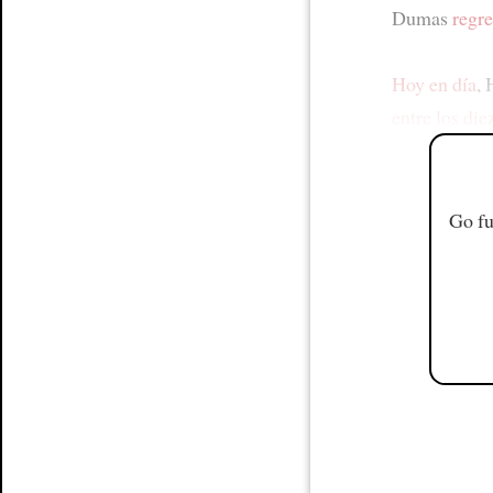
Dumas
regre
Hoy en día
,
entre los die
Go fu