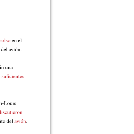
bolso
en el
del avión.
ún una
 suficientes
n-Louis
discutieron
ito del
avión
.