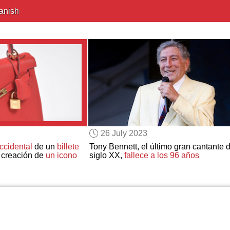
anish
26 July 2023
ccidental
de un
billete
Tony Bennett, el último gran cantante d
a creación de
un icono
siglo XX,
fallece a los 96 años