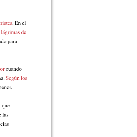
tristes
. En el
o
lágrimas de
ado para
or
cuando
na.
Según los
enor.
a que
e las
cias