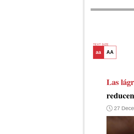
TEXT SIZE
aa
AA
Las lág
reduce
27 Dec