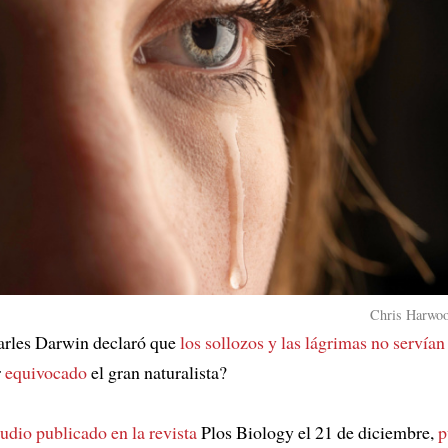
Chris Harwoo
arles Darwin declaró que
los sollozos y las lágrimas no servían
r
equivocado
el gran naturalista?
udio publicado en la revista
Plos Biology el 21 de diciembre,
p