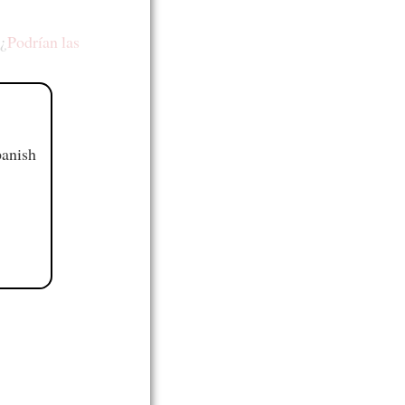
¿
Podrían las
panish