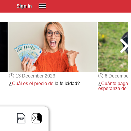
Sign In
SIGN IN
Spanish (Spain)
Spanish (Latino)
SUBSCRIBE
EDUCATIONAL LICENSES
GIFT CARDS
13 December 2023
6 December
OTHER LANGUAGES
¿
Cuál es el precio de
la felicidad?
¿
Cuánto pagarí
esperanza de v
ABOUT US
ADJUST COLORS