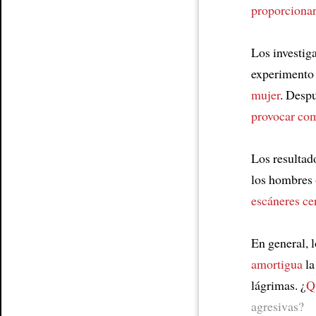
proporcionar
Los investig
experimento
mujer
. Desp
provocar co
Los resulta
los hombres
escáneres ce
En general, 
amortigua
la
lágrimas. ¿
Q
agresivas?