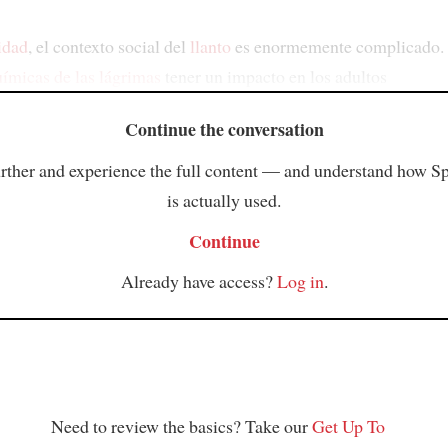
idad
, el contexto social del
llanto
es enormemente complicado. 
uímicas de las lágrimas
tener un impacto en los adultos
Continue the conversation
rther and experience the full content — and understand how S
is actually used.
Continue
Already have access?
Log in
.
Need to review the basics? Take our
Get Up To