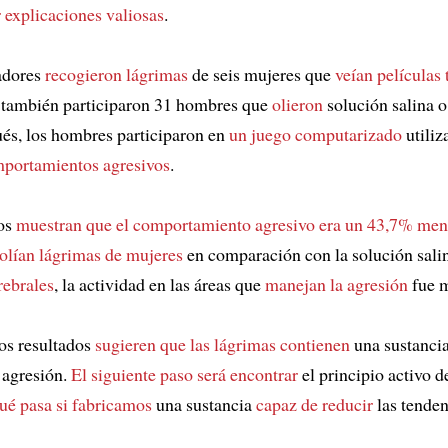
 explicaciones valiosas
.
adores
recogieron lágrimas
de seis mujeres que
veían películas 
 también participaron 31 hombres que
olieron
solución salina 
ués, los hombres participaron en
un juego computarizado
utiliz
mportamientos agresivos
.
dos
muestran que el comportamiento agresivo era un 43,7% men
olían lágrimas de mujeres
en comparación con la solución sali
rebrales
, la actividad en las áreas que
manejan la agresión
fue m
los resultados
sugieren que las lágrimas contienen
una sustanci
 agresión.
El siguiente paso será encontrar
el principio activo d
ué pasa si fabricamos
una sustancia
capaz de reducir
las tenden