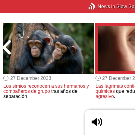
News in Slow Sp
27 December 2023
27 December 
Los simios reconocen a sus hermanos y
Las lágrimas cont
compañeros de grupo
tras años de
químicas
que red
separación
agresivo
.