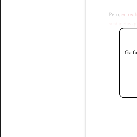
Pero,
en real
sustancias q
Go fu