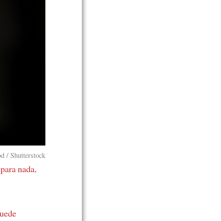
d / Shutterstock
 para nada
.
uede