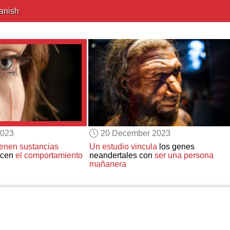
anish
2023
20 December 2023
ienen sustancias
Un estudio vincula
los genes
ucen
el comportamiento
neandertales con
ser una persona
mañanera