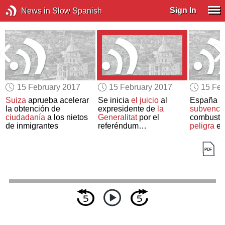
Sign In
News in Slow Spanish
15 February 2017
15 February 2017
15 Feb
Suiza
aprueba acelerar
Se inicia
el juicio
al
España s
la obtención de
expresidente de
la
subvenci
ciudadanía
a los nietos
Generalitat
por el
combustibl
de inmigrantes
referéndum
peligra
el
independentista
de energí