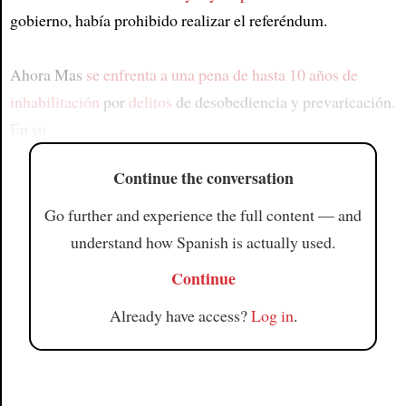
gobierno, había prohibido realizar el referéndum.
Ahora Mas
se enfrenta a una pena
de hasta 10 años de
inhabilitación
por
delitos
de desobediencia y prevaricación.
En su
Continue the conversation
Go further and experience the full content — and
understand how Spanish is actually used.
Continue
Already have access?
Log in
.