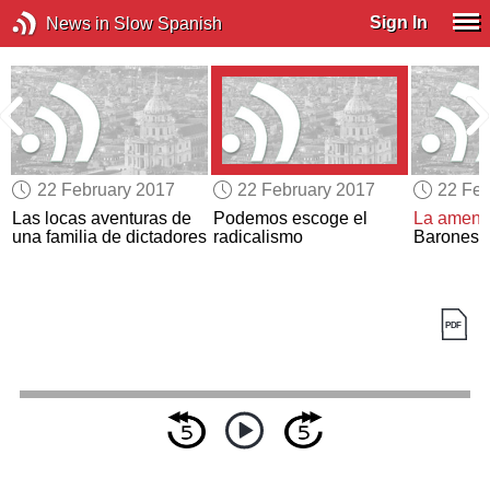
Sign In
News in Slow Spanish
22 February 2017
22 February 2017
22 Feb
Las locas aventuras de
Podemos escoge el
La amen
una familia de dictadores
radicalismo
Baronesa