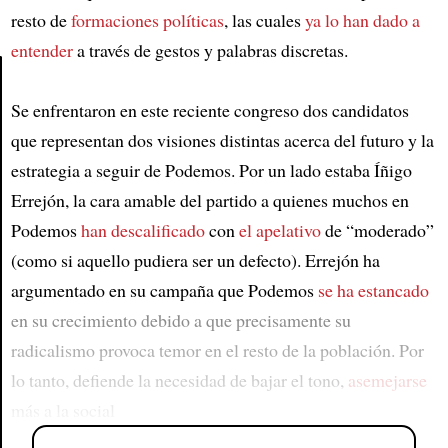
resto de
formaciones políticas
, las cuales
ya lo han dado a
entender
a través de gestos y palabras discretas.
Se enfrentaron en este reciente congreso dos candidatos
Article
que representan dos visiones distintas acerca del futuro y la
estrategia a seguir de Podemos. Por un lado estaba Íñigo
Errejón, la cara amable del partido a quienes muchos en
Podemos
han descalificado
con
el apelativo
de “moderado”
(como si aquello pudiera ser un defecto). Errejón ha
argumentado en su campaña que Podemos
se ha estancado
en su crecimiento debido a que precisamente su
radicalismo provoca temor en el resto de la población. Por
lo tanto, defiende la necesidad de bajar el tono,
asemejarse
más a la social