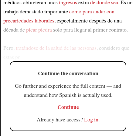
médicos obtuvieran unos
ingresos
extra
de donde sea
. Es un
trabajo demasiado importante
como para andar con
precariedades laborales
, especialmente después de una
década de
picar piedra
solo para llegar al primer contrato.
Pero,
tratándose de la salud de las personas
, considero que
estas pr
Continue the conversation
Go further and experience the full content — and
understand how Spanish is actually used.
Continue
Already have access?
Log in
.