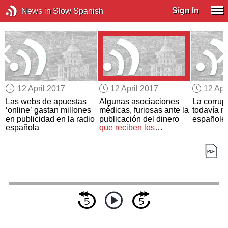
Sign In
News in Slow Spanish
12 April 2017
12 April 2017
12 Apr
Las webs de apuestas
Algunas asociaciones
La corrup
‘online’ gastan millones
médicas, furiosas ante la
todavía m
e
en publicidad en la radio
publicación del dinero
españole
española
que reciben los
facultativos
de las
farmacéuticas