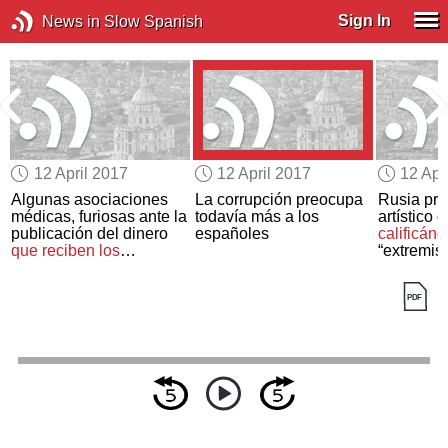
Sign In
News in Slow Spanish
12 April 2017
12 April 2017
12 Apr
Algunas asociaciones
La corrupción preocupa
Rusia pr
médicas, furiosas ante la
todavía más a los
artístico 
o
publicación del dinero
españoles
calificánd
que reciben los
“extremist
facultativos
de las
farmacéuticas