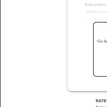
Italia parece
‘efectos sec
hasta convert
Go fu
RATE