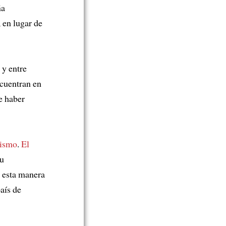
ña
 en lugar de
 y entre
ncuentran en
e haber
rismo
.
El
su
esta manera
país de