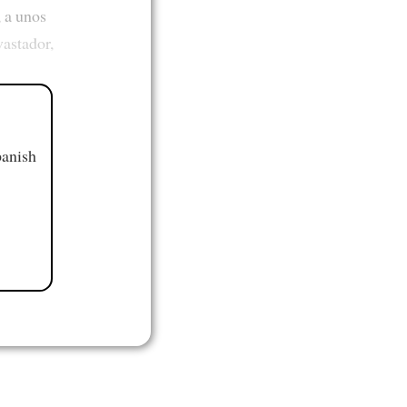
, a unos
astador,
panish