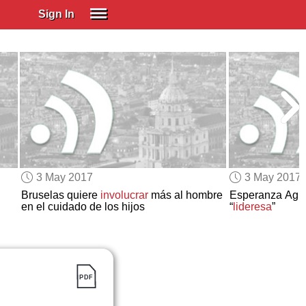
Sign In
SIGN IN
Spanish (Spain)
Spanish (Latino)
SUBSCRIBE
EDUCATIONAL LICENSES
GIFT CARDS
3 May 2017
3 May 2017
OTHER LANGUAGES
Bruselas quiere
involucrar
más al hombre
Esperanza Aguir
en el cuidado de los hijos
“
lideresa
”
ABOUT US
ADJUST COLORS