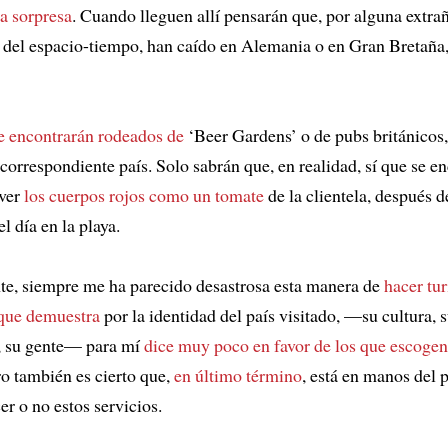
na sorpresa
. Cuando lleguen allí pensarán que, por alguna extra
 del espacio-tiempo, han caído en Alemania o en Gran Bretaña,
e encontrarán rodeados de
‘Beer Gardens’ o de pubs británicos,
correspondiente país. Solo sabrán que, en realidad, sí que se e
 ver
los cuerpos rojos como un tomate
de la clientela, después d
l día en la playa.
e, siempre me ha parecido desastrosa esta manera de
hacer tu
 que demuestra
por la identidad del país visitado, —su cultura, 
, su gente— para mí
dice muy poco en favor de
los que escogen
ro también es cierto que,
en último término
, está en manos del 
er o no estos servicios.