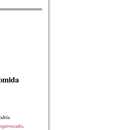
comida
odría
 equivocado
,