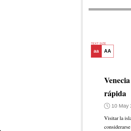
TEXT SIZE
aa
AA
Venecia
rápida
10 May 
Visitar la i
considerars