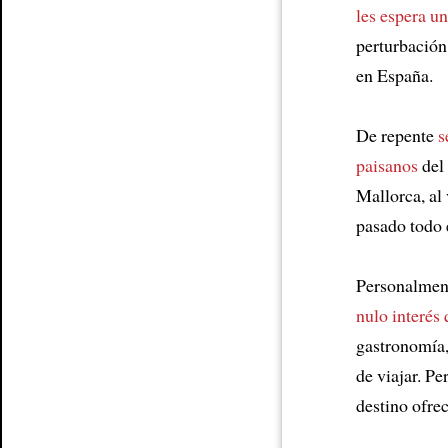
les espera u
perturbación
Article
en España.
De repente
s
paisanos
del 
Mallorca, al
pasado todo e
Personalment
nulo interés
gastronomía
de viajar. Pe
destino ofrec