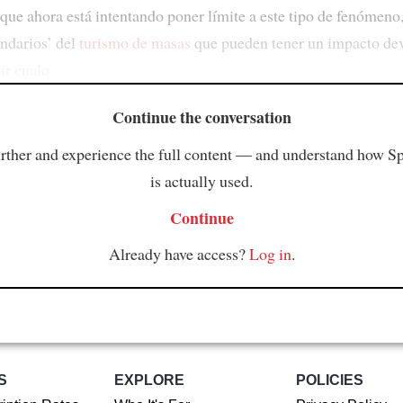
 que ahora está intentando poner límite a este tipo de fenómeno
undarios’ del
turismo de masas
que pueden tener un impacto dev
ir cualq
Continue the conversation
rther and experience the full content — and understand how S
is actually used.
Continue
Already have access?
Log in
.
S
EXPLORE
POLICIES