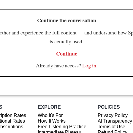
Continue the conversation
rther and experience the full content — and understand how S
is actually used.
Continue
Already have access?
Log in
.
S
EXPLORE
POLICIES
iption Rates
Who It's For
Privacy Policy
ional Rates
How It Works
AI Transparency
ubscriptions
Free Listening Practice
Terms of Use
Intermediate Plateau
Refund Policy