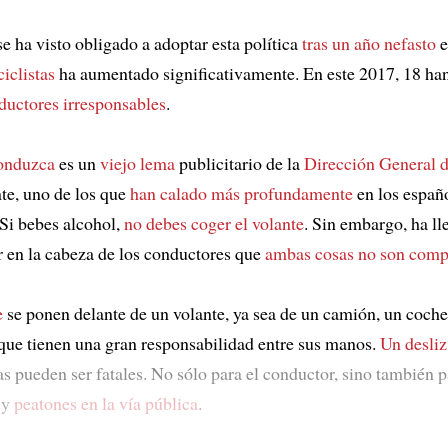
e ha visto obligado a adoptar esta política
tras un año nefasto
e
ciclistas
ha aumentado significativamente. En este 2017, 18 ha
ductores irresponsables
.
conduzca
es un
viejo lema
publicitario de la
Dirección General d
e, uno de los que
han calado más profundamente
en los españo
 Si bebes alcohol,
no debes coger el volante
. Sin embargo, ha l
 en la cabeza de los conductores que
ambas cosas no son comp
e
se ponen delante de un volante, ya sea de un camión, un coch
que tienen una gran responsabilidad entre sus manos.
Un desliz
s pueden ser fatales. No sólo para el conductor, sino también pa
 y
peatones
en la vía pública
.