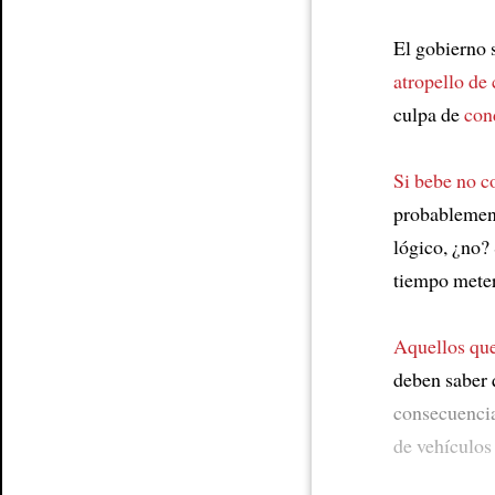
Article
El gobierno s
atropello de 
culpa de
con
Si bebe no 
probablement
lógico, ¿no?
tiempo meter
Aquellos qu
deben saber 
consecuencia
de vehículos