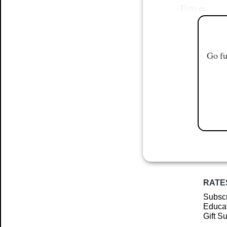
Esto es
Go fu
RATE
Subscr
Educat
Gift S