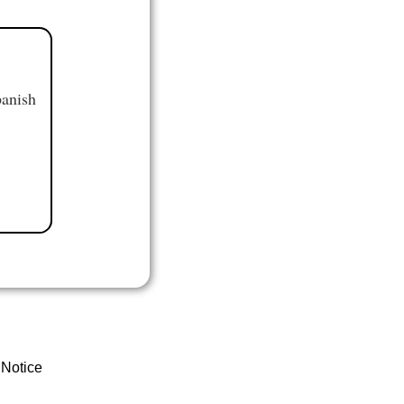
panish
 Notice