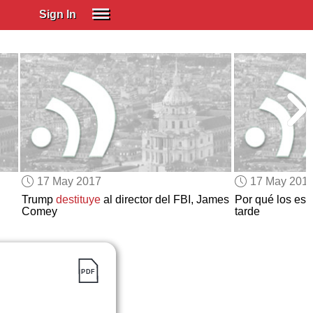
Sign In
SIGN IN
Spanish (Spain)
Spanish (Latino)
SUBSCRIBE
EDUCATIONAL LICENSES
GIFT CARDS
17 May 2017
17 May 201
OTHER LANGUAGES
Trump
destituye
al director del FBI, James
Por qué los es
Comey
tarde
ABOUT US
ADJUST COLORS