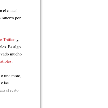
n el que el
n muerto por
e Tráfico
y,
les. Es algo
levado mucho
atibles
.
e o una moto,
y las
ra el resto