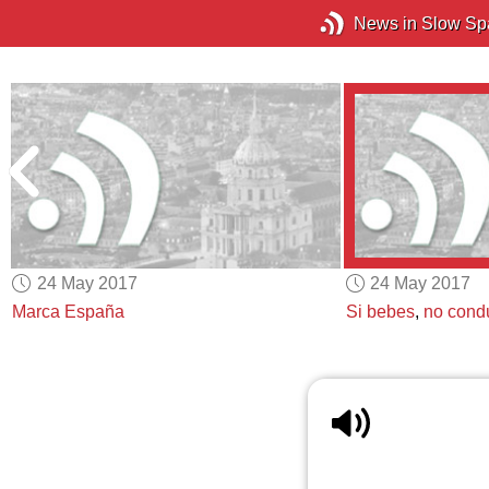
News in Slow Sp
24 May 2017
24 May 2017
a
Marca España
Si bebes
,
no cond