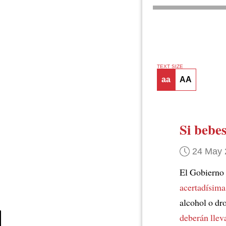
TEXT SIZE
aa
AA
Si bebe
24 May 
El Gobierno
acertadísima
alcohol o dr
deberán llev