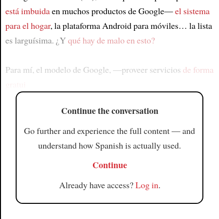
está imbuida
en muchos productos de Google—
el sistema
para el hogar
, la plataforma Android para móviles… la lista
es larguísima. ¿Y
qué hay de malo en esto?
Para mí, el modelo de Google, —proveer servicios
de forma
gratui
Continue the conversation
Go further and experience the full content — and
understand how Spanish is actually used.
Continue
Already have access?
Log in
.