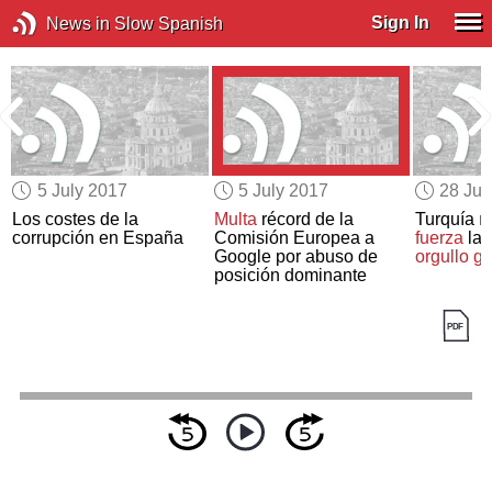
Sign In
News in Slow Spanish
5 July 2017
5 July 2017
28 Ju
Los costes de la
Multa
récord de la
Turquía
r
corrupción en España
Comisión Europea a
fuerza
la
Google por abuso de
orgullo g
posición dominante