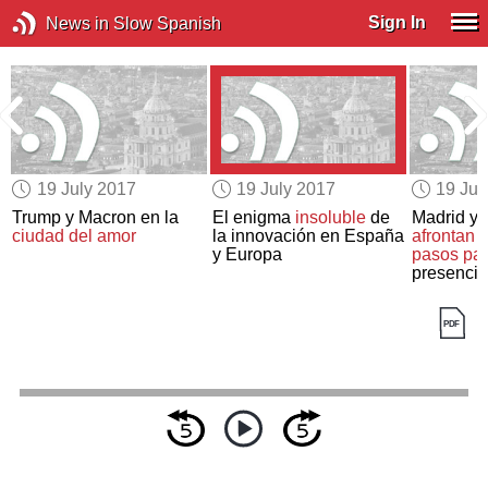
Sign In
News in Slow Spanish
19 July 2017
19 July 2017
19 Jul
o
Trump y Macron en la
El enigma
insoluble
de
Madrid y 
ciudad del amor
la innovación en España
afrontan c
y Europa
pasos par
presenci
el centro