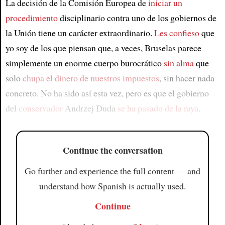
La decisión de la Comisión Europea de
iniciar un
procedimiento
disciplinario contra uno de los gobiernos de
Article
la Unión tiene un carácter extraordinario.
Les confieso
que
yo soy de los que piensan que, a veces, Bruselas parece
simplemente un enorme cuerpo burocrático
sin alma
que
solo
chupa el dinero de nuestros impuestos
, sin hacer nada
concreto. No ha sido así esta vez, pero es que el gobierno
del
conservador
Andrzej Duda
se ha pasado de la raya
.
Continue the conversation
Go further and experience the full content — and
understand how Spanish is actually used.
Continue