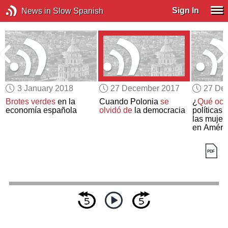
Sign In
News in Slow Spanish
3 January 2018
27 December 2017
27 De
Brotes verdes
en la
Cuando Polonia
se
¿
Qué ocur
economía española
olvidó de
la democracia
políticas 
las mujer
en Améric