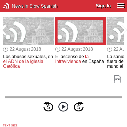
Sign In
News in Slow Spanish
22 August 2018
22 August 2018
22 Aug
Los abusos sexuales, en
El ascenso de
la
La sanida
el ADN de la Iglesia
infravivienda
en España
fuera del 
Católica
mundial
TEXT SIZE