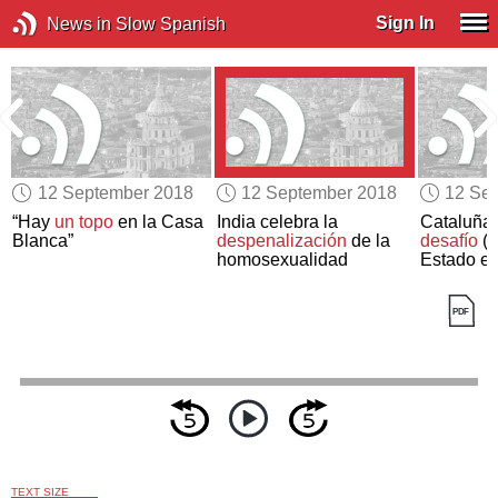
Sign In
News in Slow Spanish
12 September 2018
12 September 2018
12 Se
“Hay
un topo
en la Casa
India celebra la
Cataluña:
Blanca”
despenalización
de la
desafío
(v
homosexualidad
Estado e
TEXT SIZE