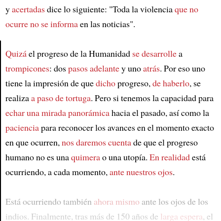
y
acertadas
dice lo siguiente: "Toda la violencia
que no
ocurre
no se informa
en las noticias".
Quizá
el progreso de la Humanidad
se desarrolle
a
trompicones
: dos
pasos adelante
y uno
atrás
. Por eso uno
Article
tiene la impresión de que
dicho
progreso,
de haberlo
, se
realiza
a paso de tortuga
. Pero si tenemos la capacidad para
echar una mirada panorámica
hacia el pasado, así como la
paciencia
para reconocer los avances en el momento exacto
en que ocurren,
nos daremos cuenta
de que el progreso
humano no es una
quimera
o una utopía.
En realidad
está
ocurriendo, a cada momento,
ante nuestros ojos
.
Está ocurriendo también
ahora mismo
ante los ojos de los
indios. Finalmente, tras más de 150 años de
larga espera
, el