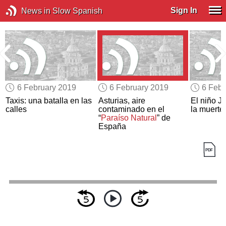
Sign In
News in Slow Spanish
6 February 2019
6 February 2019
6 Febr
Taxis: una batalla en las
Asturias, aire
El niño J
calles
contaminado en el
la muerte
“
Paraíso Natural
” de
España