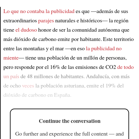
Lo que no contaba la publicidad
es que —además de sus
extraordinarios
parajes
naturales e históricos— la región
Article
tiene
el dudoso
honor de ser la comunidad autónoma que
más dióxido de carbono emite por habitante. Este territorio
entre las montañas y el mar —en eso
la publicidad no
miente
— tiene una población de un millón de personas,
pero responde por el 16% de las emisiones de CO2
de todo
un país
de 48 millones de habitantes. Andalucía, con más
de ocho
veces
la población asturiana, emite el 19% del
dióxido de carbono en España.
Continue the conversation
Go further and experience the full content — and