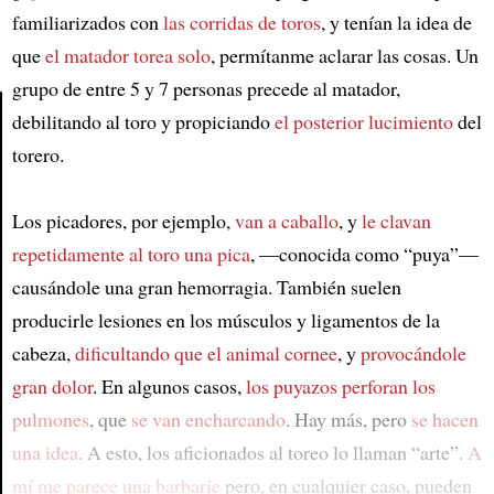
familiarizados con
las corridas de toros
, y tenían la idea de
que
el matador torea solo
, permítanme aclarar las cosas. Un
grupo de entre 5 y 7 personas precede al matador,
debilitando al toro y propiciando
el posterior lucimiento
del
torero.
Article
Los picadores, por ejemplo,
van a caballo
, y
le clavan
repetidamente al toro una pica
, —conocida como “puya”—
causándole una gran hemorragia. También suelen
producirle lesiones en los músculos y ligamentos de la
cabeza,
dificultando que el animal cornee
, y
provocándole
gran dolor
. En algunos casos,
los puyazos
perforan los
pulmones
, que
se van encharcando
. Hay más, pero
se hacen
una idea
. A esto, los aficionados al toreo lo llaman “arte”.
A
mí me parece una barbarie
pero, en cualquier caso, pueden