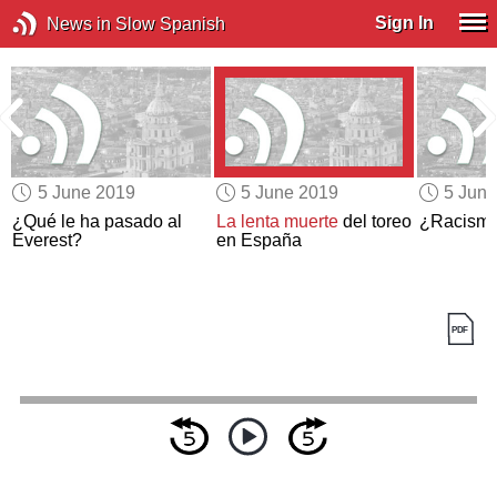
Sign In
News in Slow Spanish
5 June 2019
5 June 2019
5 Jun
¿Qué le ha pasado al
La lenta muerte
del toreo
¿Racismo
Everest?
en España