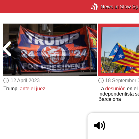
News in Slow Sp
12 April 2023
18 September 
Trump,
ante el juez
La
desunión
en el
independentista s
Barcelona