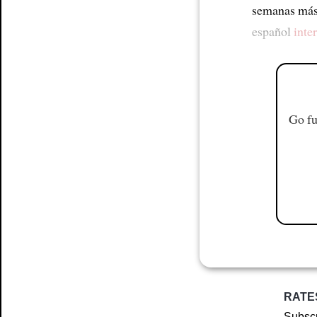
semanas más 
español
inte
Go fu
RATE
Subscr