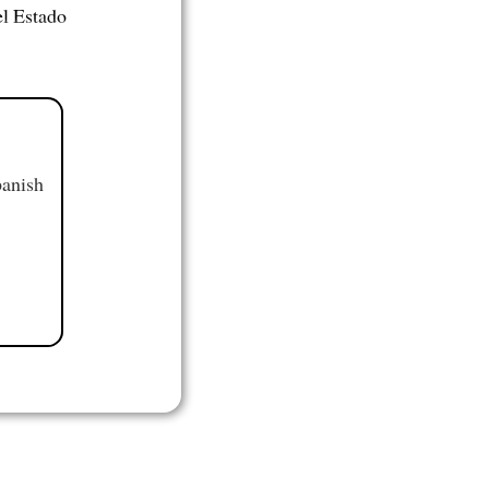
el Estado
panish