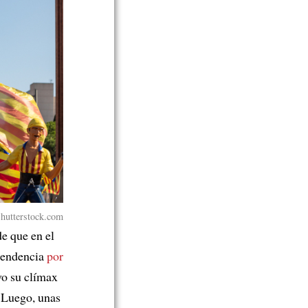
 Shutterstock.com
e que en el
ependencia
por
vo su clímax
. Luego, unas