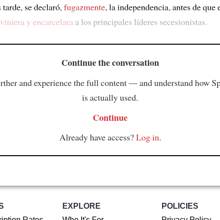
tarde, se declaró,
fugazmente
, la independencia, antes de que 
rviniera y encarcelara
a los principales líderes secesionistas.
Continue the conversation
rther and experience the full content — and understand how S
is actually used.
Continue
Already have access?
Log in
.
S
EXPLORE
POLICIES
iption Rates
Who It's For
Privacy Policy