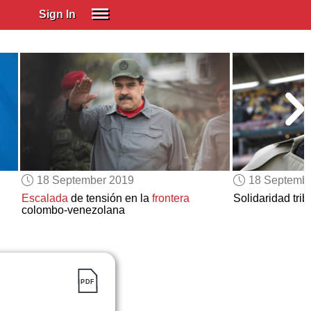
Sign In
SIGN IN
Spanish (Spain)
Spanish (Latino)
SUBSCRIBE
EDUCATIONAL LICENSES
GIFT CARDS
18 September 2019
18 Septemb
OTHER LANGUAGES
Escalada
de tensión en la
frontera
Solidaridad trib
colombo-venezolana
ABOUT US
ADJUST COLORS