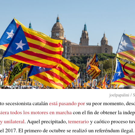
joelpapalini /
o secesionista catalán
está pasando por
su peor momento, desd
siera todos los motores en marcha
con el fin de obtener la ind
 y unilateral
. Aquel precipitado,
temerario
y caótico proceso tu
del 2017. El primero de octubre se realizó un referéndum ilegal