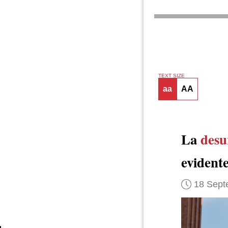
TEXT SIZE
aa
AA
La
desu
evident
18 Sept