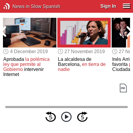
Sign In
News in Slow Spanish
4 December 2019
27 November 2019
27 No
Aprobada
la polémica
La alcaldesa de
Inés Arri
ley que permite al
Barcelona,
en tierra de
favorita
pa
Gobierno
intervenir
nadie
Ciudadan
Internet