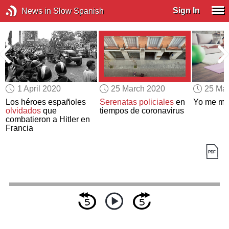
Sign In
News in Slow Spanish
1 April 2020
25 March 2020
25 Ma
y
Los héroes españoles
Serenatas policiales
en
Yo me mu
olvidados
que
tiempos de coronavirus
combatieron a Hitler en
Francia