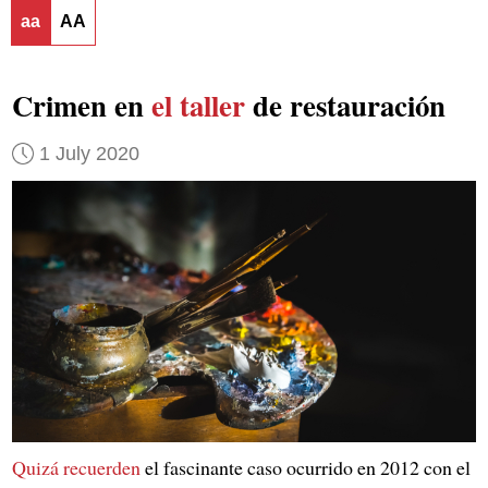
aa
AA
Crimen en
el taller
de restauración
1 July 2020
Quizá recuerden
el fascinante caso ocurrido en 2012 con el