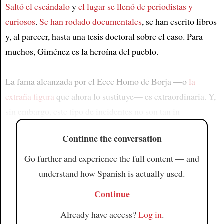
Saltó el escándalo
y
el lugar se llenó de periodistas y
curiosos
.
Se han rodado documentales
, se han escrito libros
y, al parecer, hasta una tesis doctoral sobre el caso. Para
muchos, Giménez es la heroína del pueblo.
La fama alcanzada por el Ecce Homo de Borja —o
la
extraña figura
que ahora lo sustituye— es extraordinaria. Y,
sin embargo, este tipo de incidentes no son tan in
Continue the conversation
Go further and experience the full content — and
understand how Spanish is actually used.
Continue
Already have access?
Log in
.