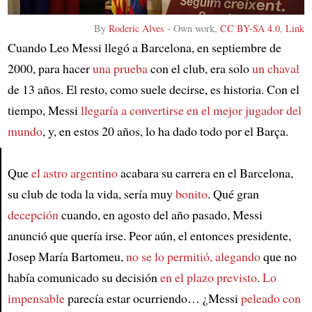
By
Roderic Alves
-
Own work
,
CC BY-SA 4.0
,
Link
Cuando Leo Messi llegó a Barcelona, en septiembre de
2000, para hacer
una prueba
con el club, era solo
un chaval
de 13 años. El resto, como suele decirse, es historia. Con el
tiempo, Messi
llegaría a convertirse en el mejor jugador del
mundo
, y, en estos 20 años, lo ha dado todo por el Barça.
Que
el astro argentino
acabara su carrera en el Barcelona,
Article
su club de toda la vida, sería muy
bonito
. Qué gran
decepción
cuando, en agosto del año pasado, Messi
anunció que quería irse. Peor aún, el entonces presidente,
Josep María Bartomeu,
no se lo permitió, alegando
que no
había comunicado su decisión
en el plazo previsto
.
Lo
impensable
parecía estar ocurriendo… ¿Messi
peleado con