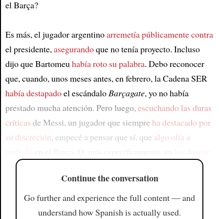
el Barça?
Es más, el jugador argentino
arremetía públicamente contra
el presidente,
asegurando
que no tenía proyecto. Incluso
dijo que Bartomeu
había roto su palabra
. Debo reconocer
que, cuando, unos meses antes, en febrero, la Cadena SER
había destapado
el escándalo
Barçagate
, yo no había
prestado mucha atención. Pero luego,
escuchando las duras
críticas
de Messi, un jugador que siempre
ha destacado por
su discreción
, empecé a pensar que sí, que
algo olía a
podrido
en el Barça. O, más específicamente, en
los despac
Continue the conversation
Go further and experience the full content — and
understand how Spanish is actually used.