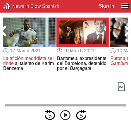
Sign In
News in Slow Spanish
17 March 2021
10 March 2021
10 Ma
La afición madridista
se
Bartomeu, expresidente
Furor ajed
n
rinde
al talento de Karim
del Barcelona, detenido
Gambito 
Benzema
por el
Barçagate