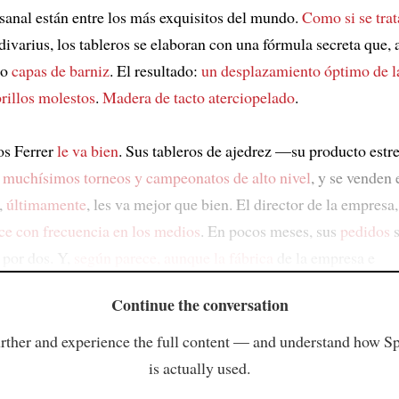
sanal están entre los más exquisitos del mundo.
Como si se trat
divarius, los tableros se elaboran con una fórmula secreta que, a
ro
capas de barniz
. El resultado:
un desplazamiento óptimo de l
brillos molestos
.
Madera de tacto aterciopelado
.
s Ferrer
le va bien
. Sus tableros de ajedrez —su producto est
n
muchísimos torneos y campeonatos de alto nivel
, y se venden 
,
últimamente
, les va mejor que bien. El director de la empresa
ce con frecuencia en los medios
. En pocos meses, sus
pedidos
s
 por dos. Y,
según parece, aunque la fábrica
de la empresa e
Continue the conversation
rther and experience the full content — and understand how S
is actually used.