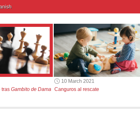
anish
10 March 2021
 tras
Gambito de Dama
Canguros al rescate