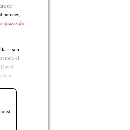
ara de
l parecer,
as piezas de
rella— son
en todo el
, David
e han
panish