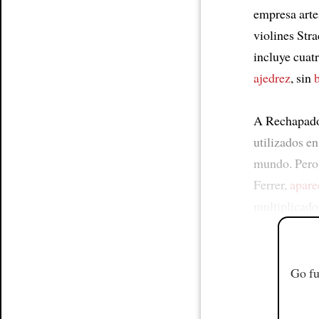
empresa arte
violines Stra
incluye cuat
ajedrez
, sin
A Rechapado
utilizados e
mundo. Pero
Ferrer,
apare
multiplicado
Go fu