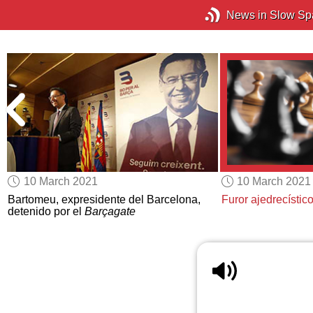
News in Slow Sp
10 March 2021
10 March 2021
e
Bartomeu, expresidente del Barcelona,
Furor ajedrecístico
detenido por el
Barçagate