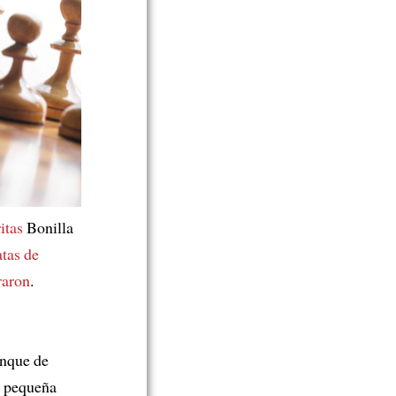
ritas
Bonilla
atas de
raron
.
unque de
a pequeña