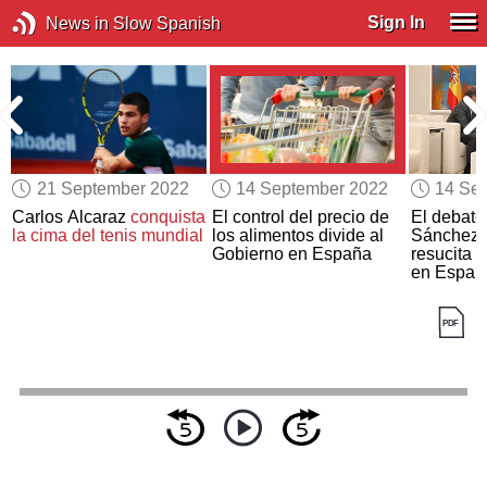
Sign In
News in Slow Spanish
21 September 2022
14 September 2022
14 Se
Carlos Alcaraz
conquista
El control del precio de
El debate
la cima del tenis mundial
los alimentos divide al
Sánchez 
Gobierno en España
resucita e
en Españ