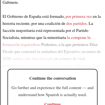
Gabinete.
El Gobierno de España está formado,
por primera vez
en la
historia reciente, por una coalición de
dos partidos
. La
facción mayoritaria está representada por el Partido
Socialista, mientras que la minoritaria
la compone la
formación izquierdista
Podemos, a la que pertenece Díaz.
Desde que comenzó la andadura del Ejecutivo, en enero de
2020,
ambas alas han chocado
en asuntos de vital
importancia:
han discrepado sobre
las leyes laborales, la p
Continue the conversation
Go further and experience the full content — and
understand how Spanish is actually used.
Continue