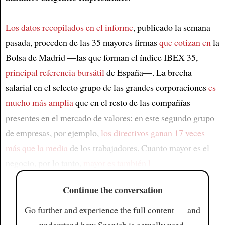
Los datos recopilados en el informe
, publicado la semana
pasada, proceden de las 35 mayores firmas
que cotizan en
la
Bolsa de Madrid —las que forman el índice IBEX 35,
principal referencia bursátil
de España—. La brecha
salarial en el selecto grupo de las grandes corporaciones
es
mucho más amplia
que en el resto de las compañías
presentes en el mercado de valores: en este segundo grupo
de empresas, por ejemplo,
los directivos ganan 17 veces
más que la media
de los trabajadores. Cuanto mayor es el
negocio, por lo tanto,
mayor es también l
Continue the conversation
Go further and experience the full content — and