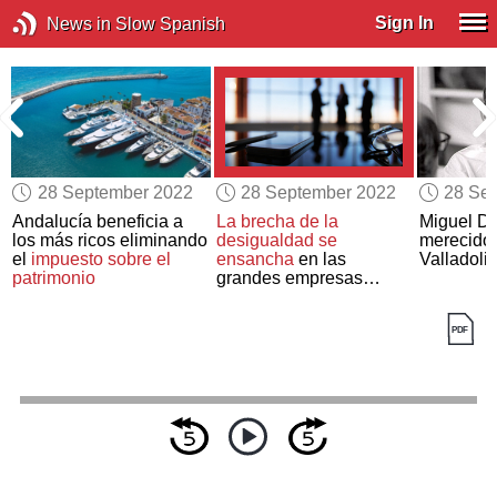
Sign In
News in Slow Spanish
28 September 2022
28 September 2022
28 Se
Andalucía beneficia a
La brecha de la
Miguel De
los más ricos eliminando
desigualdad se
merecido
el
impuesto sobre el
ensancha
en las
Valladoli
patrimonio
grandes empresas
españolas