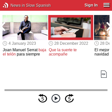
Sign In
News in Slow Spanish
4 January 2023
28 December 2022
28 De
Joan Manuel Serrat
baja
Que la suerte te
El mejor 
el telón
para siempre
acompañe
navidad