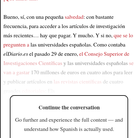
Bueno, sí, con una pequeña
salvedad
: con bastante
frecuencia, para acceder a los artículos de investigación
más recientes… hay que pagar. Y mucho. Y si no,
que se lo
pregunten a
las universidades españolas. Como contaba
elDiario.es
el pasado 29 de enero,
el Consejo Superior de
Investigaciones Científicas
y las universidades españolas
se
van a gastar
170 millones de euros en cuatro años para leer
y publicar artículos en
las revistas científicas
de cuatro
grandes
editoriales
: Els
Continue the conversation
Go further and experience the full content — and
understand how Spanish is actually used.