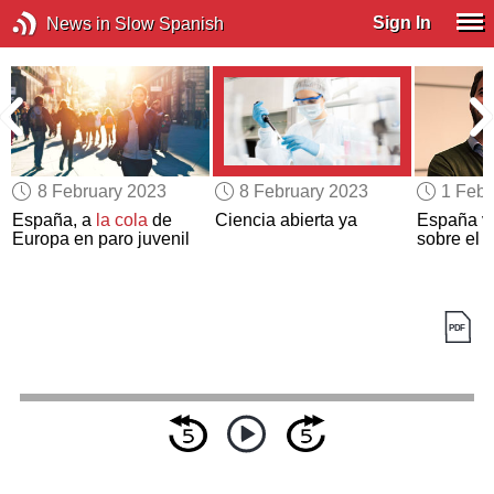
Sign In
News in Slow Spanish
8 February 2023
8 February 2023
1 Febr
España, a
la cola
de
Ciencia abierta ya
España vu
Europa en paro juvenil
sobre el 